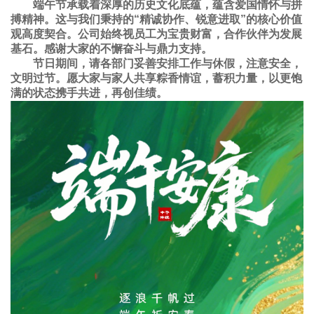
端午节承载着深厚的历史文化底蕴，蕴含爱国情怀与拼
搏精神。这与我们秉持的“精诚协作、锐意进取”的核心价值
观高度契合。公司始终视员工为宝贵财富，合作伙伴为发展
基石。感谢大家的不懈奋斗与鼎力支持。
节日期间，请各部门妥善安排工作与休假，注意安全，
文明过节。愿大家与家人共享粽香情谊，蓄积力量，以更饱
满的状态携手共进，再创佳绩。